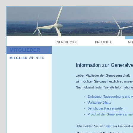
ENERGIE 2030
PROJEKTE
MI
MITGLIEDER
MITGLIED
WERDEN
Information zur General
Lieber Mitglieder der Genossenschaft,
wir möchten Sie ganz herzlich zu unse
Nachfolgend finden Sie alle Informatio
Einladung, Tagesordnung und w
Vorläufige Bilanz
Bericht der Kassenprüfer
Protokoll der Generalversamml
Bitte melden Sie sich
hier
zur Generalver